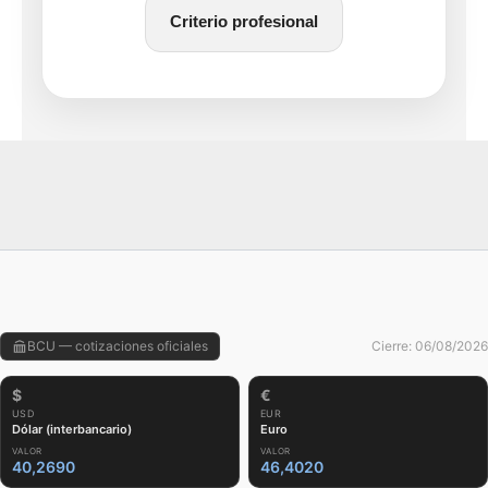
Criterio profesional
BCU — cotizaciones oficiales
Cierre: 06/08/2026
$
€
USD
EUR
Dólar (interbancario)
Euro
VALOR
VALOR
40,2690
46,4020