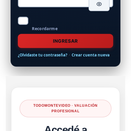
Recordarme
INGRESAR
¿Olvidaste tu contraseña?
·
Crear cuenta nueva
TODOMONTEVIDEO · VALUACIÓN
PROFESIONAL
Accedé a