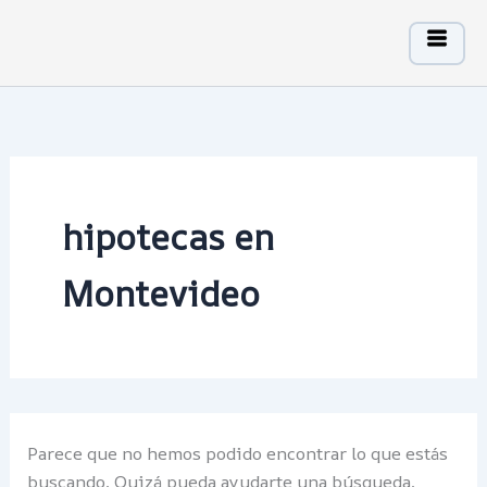
Ir
al
contenido
hipotecas en
Montevideo
Parece que no hemos podido encontrar lo que estás
buscando. Quizá pueda ayudarte una búsqueda.