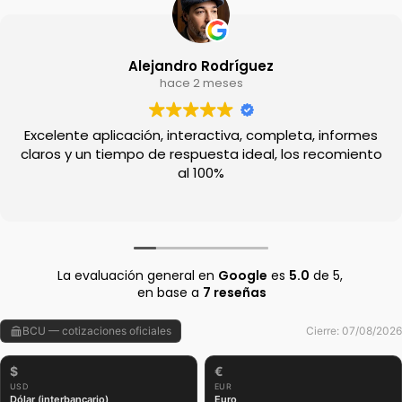
Alejandro Rodríguez
hace 2 meses
Excelente aplicación, interactiva, completa, informes
claros y un tiempo de respuesta ideal, los recomiento
al 100%
La evaluación general en
Google
es
5.0
de 5,
en base a
7 reseñas
BCU — cotizaciones oficiales
Cierre: 07/08/2026
$
€
USD
EUR
Dólar (interbancario)
Euro